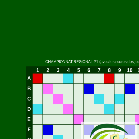
CHAMPIONNAT REGIONAL P1 (avec les scores des jo
1
2
3
4
5
6
7
8
9
10
A
B
C
D
E
F