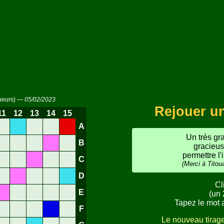
ueurs) —
05/02/2023
Rejouer u
11
12
13
14
15
A
Un très gr
B
gracieus
permettre l'
C
(Merci à Titou
D
Cl
E
(un 
Tapez le mot a
F
Le nouveau tirage