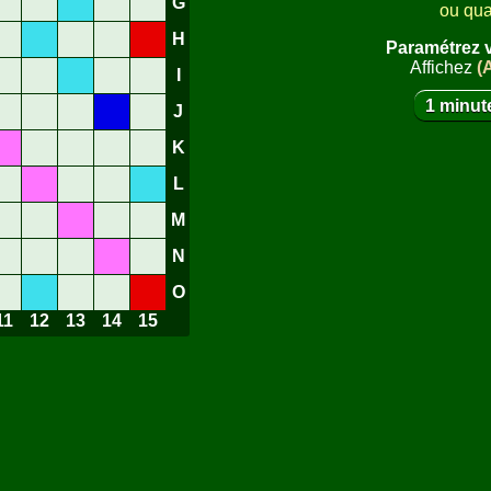
G
ou qua
H
Paramétrez v
Affichez
(
I
1 minut
J
K
L
M
N
O
11
12
13
14
15