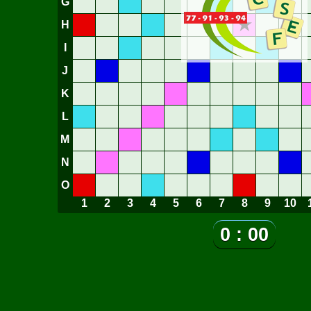
G
★
H
I
J
K
L
M
N
O
1
2
3
4
5
6
7
8
9
10
0 : 00