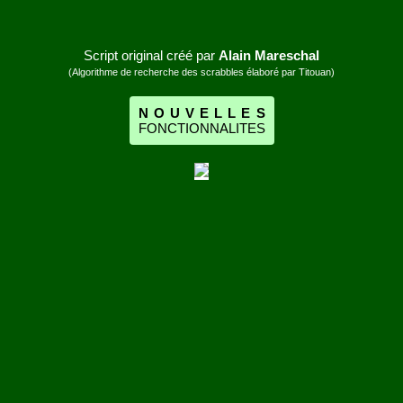
Script original créé par
Alain Mareschal
(Algorithme de recherche des scrabbles élaboré par Titouan)
N
O
U
V
E
L
L
E
S
F
O
N
C
T
I
O
N
N
A
L
I
T
E
S