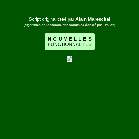
Script original créé par
Alain Mareschal
(Algorithme de recherche des scrabbles élaboré par Titouan)
N
O
U
V
E
L
L
E
S
F
O
N
C
T
I
O
N
N
A
L
I
T
E
S